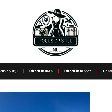
cus op stijl
Dit wil ik doen
Dit wil ik hebben
Cont