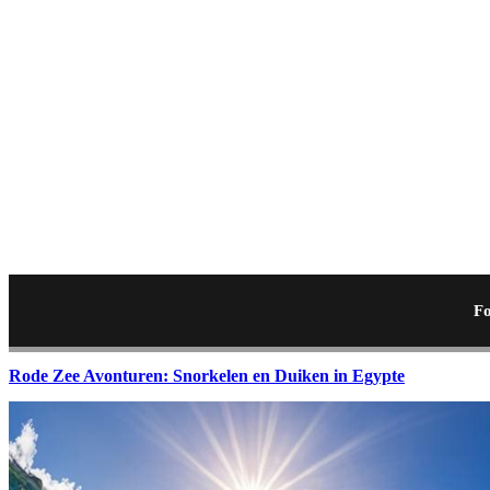
Fo
Rode Zee Avonturen: Snorkelen en Duiken in Egypte