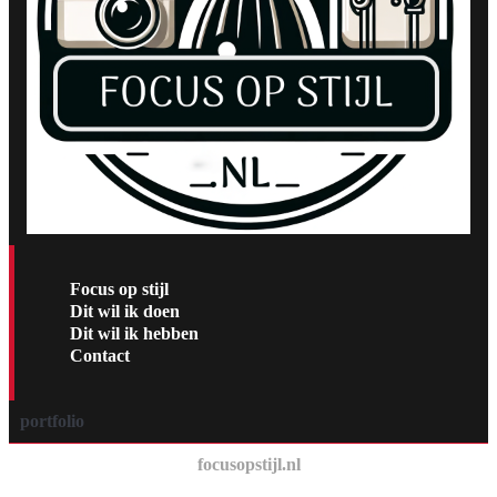
Focus op stijl
Dit wil ik doen
Dit wil ik hebben
Contact
portfolio
focusopstijl.nl