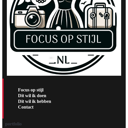
Focus op stijl
Dit wil ik doen
Dit wil ik hebben
Contact
portfolio