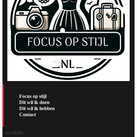
Focus op stijl
Dit wil ik doen
Dit wil ik hebben
Contact
portfolio