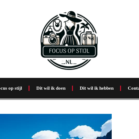
cus op stijl
Dit wil ik doen
Dit wil ik hebben
Cont