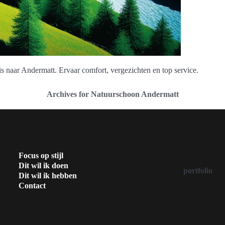
s naar Andermatt. Ervaar comfort, vergezichten en top service.
Archives for Natuurschoon Andermatt
Focus op stijl
Dit wil ik doen
portfolio
Dit wil ik hebben
Contact