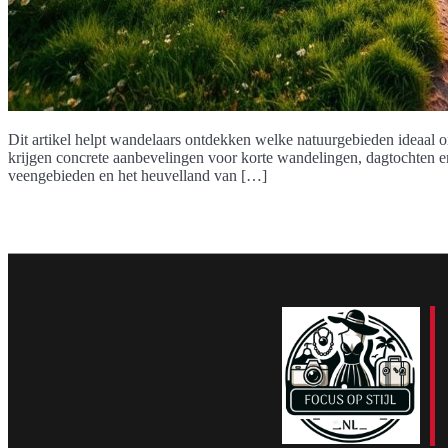
Dit artikel helpt wandelaars ontdekken welke natuurgebieden ideaal o
krijgen concrete aanbevelingen voor korte wandelingen, dagtochten e
veengebieden en het heuvelland van […]