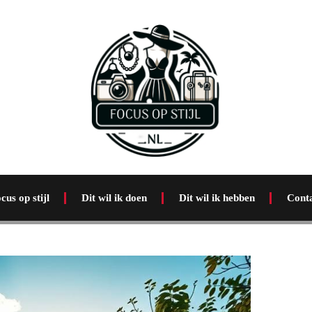
cus op stijl
Dit wil ik doen
Dit wil ik hebben
Cont