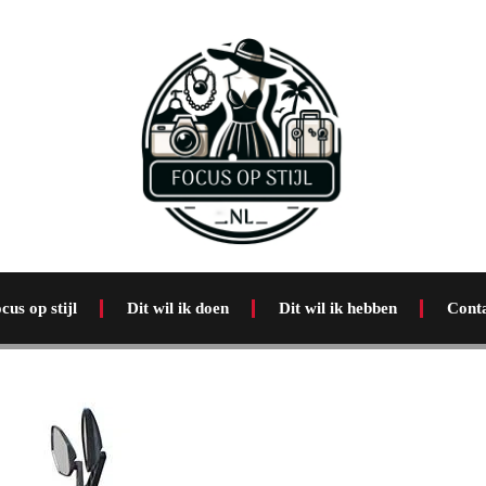
cus op stijl
Dit wil ik doen
Dit wil ik hebben
Cont