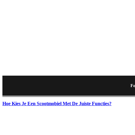
Fo
Hoe Kies Je Een Scootmobiel Met De Juiste Functies?