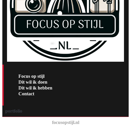
Focus op stijl
Dit wil ik doen
Dit wil ik hebben
Contact
portfolio
focusopstijl.nl