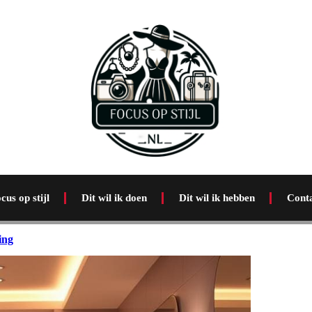
cus op stijl
Dit wil ik doen
Dit wil ik hebben
Cont
ing