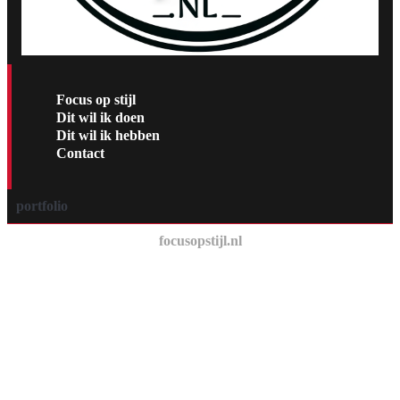
Focus op stijl
Dit wil ik doen
Dit wil ik hebben
Contact
portfolio
focusopstijl.nl