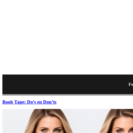
Fo
Boob Tape: Do’s en Don’ts