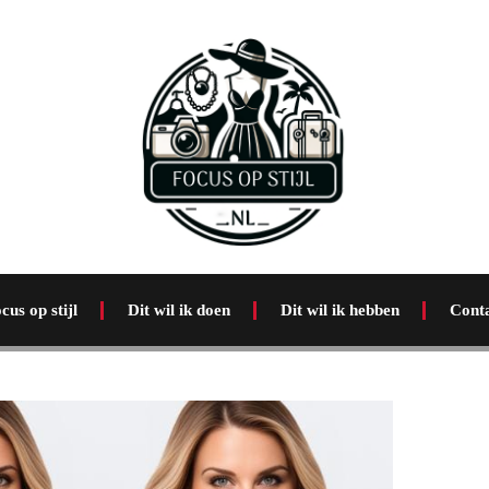
cus op stijl
Dit wil ik doen
Dit wil ik hebben
Cont