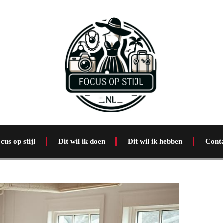
cus op stijl
Dit wil ik doen
Dit wil ik hebben
Cont