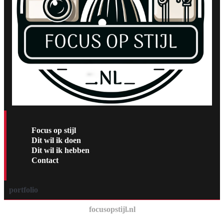
Focus op stijl
Dit wil ik doen
Dit wil ik hebben
Contact
portfolio
focusopstijl.nl