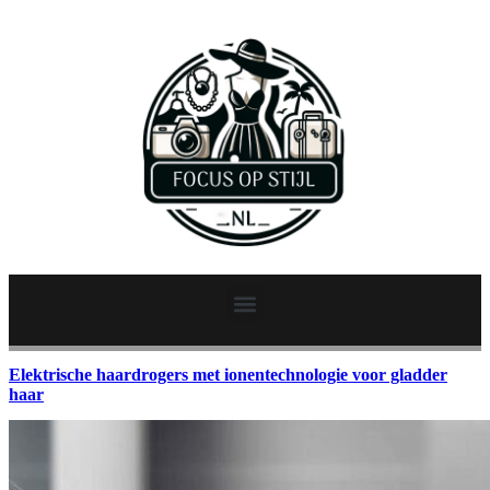
Elektrische haardrogers met ionentechnologie voor gladder
haar