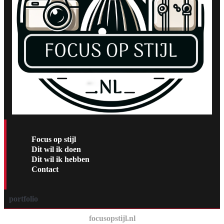
Focus op stijl
Dit wil ik doen
Dit wil ik hebben
Contact
portfolio
focusopstijl.nl