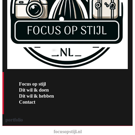
Focus op stijl
Dit wil ik doen
Dit wil ik hebben
Contact
portfolio
focusopstijl.nl