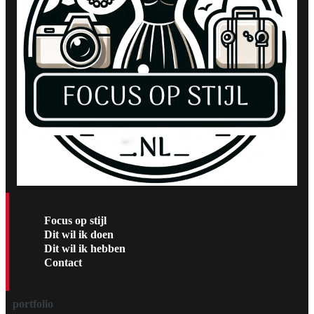
Focus op stijl
Dit wil ik doen
Dit wil ik hebben
Contact
portfolio