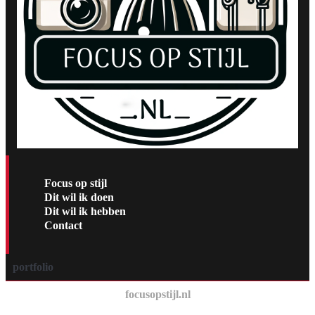
Focus op stijl
Dit wil ik doen
Dit wil ik hebben
Contact
portfolio
focusopstijl.nl