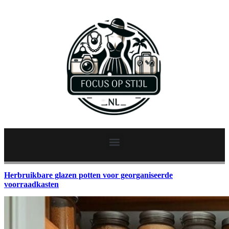
Herbruikbare glazen potten voor georganiseerde
voorraadkasten