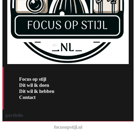
Focus op stijl
Dit wil ik doen
Dit wil ik hebben
Contact
portfolio
focusopstijl.nl