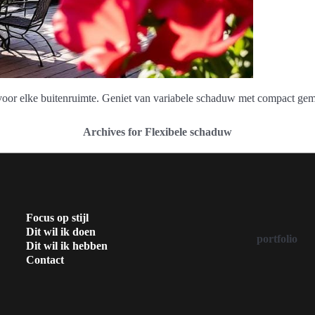
voor elke buitenruimte. Geniet van variabele schaduw met compact ge
Archives for Flexibele schaduw
Focus op stijl
Dit wil ik doen
portfolio
Dit wil ik hebben
Contact