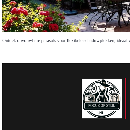
Ontdek opvouwbare parasols voor flexibele schaduwplekken, ideaal 