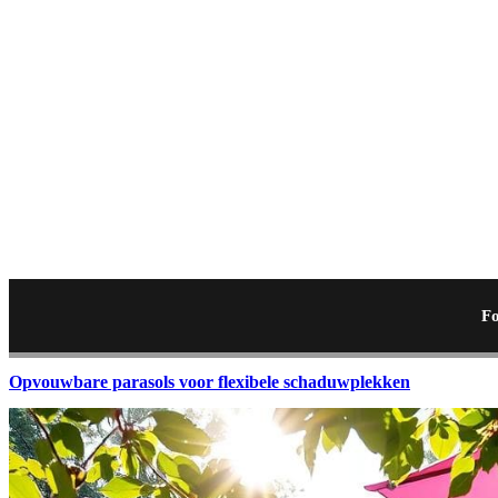
Fo
Opvouwbare parasols voor flexibele schaduwplekken