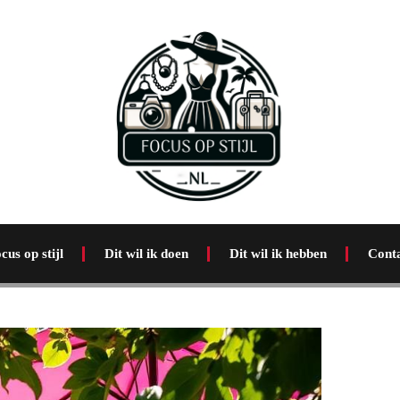
cus op stijl
Dit wil ik doen
Dit wil ik hebben
Cont