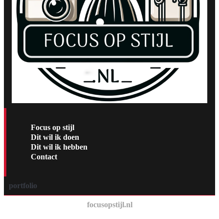
Focus op stijl
Dit wil ik doen
Dit wil ik hebben
Contact
portfolio
focusopstijl.nl