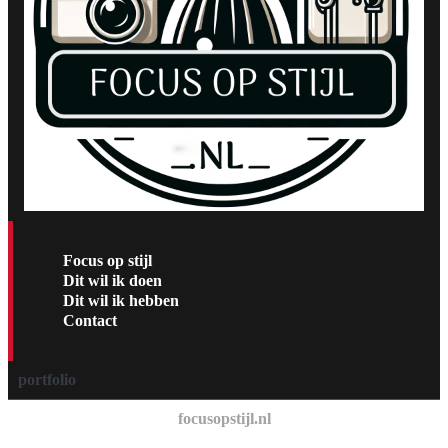
Focus op stijl
Dit wil ik doen
Dit wil ik hebben
Contact
portfolio
focusopstijl.nl