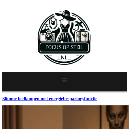
Slimme bedlampen met energiebesparingsfunctie