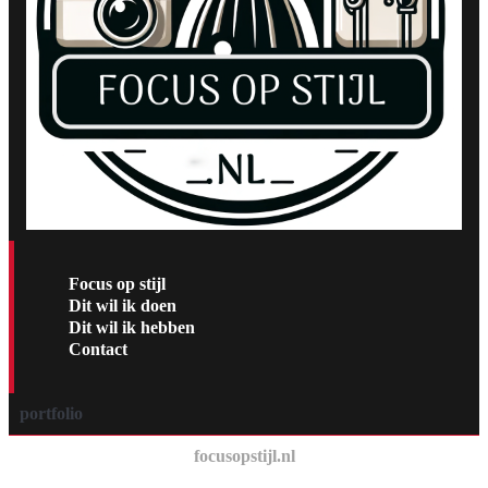
Focus op stijl
Dit wil ik doen
Dit wil ik hebben
Contact
portfolio
focusopstijl.nl