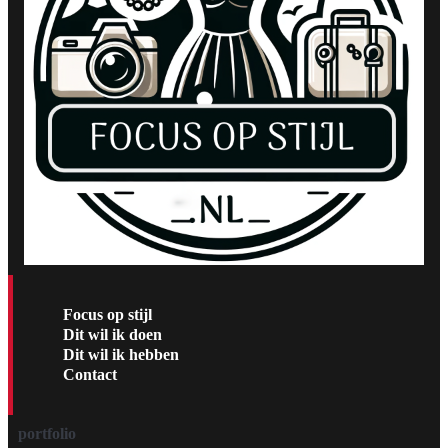
Focus op stijl
Dit wil ik doen
Dit wil ik hebben
Contact
portfolio