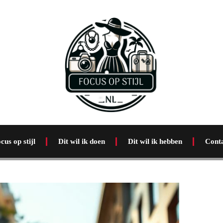
cus op stijl
Dit wil ik doen
Dit wil ik hebben
Cont