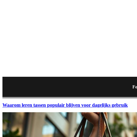
Fo
Waarom leren tassen populair blijven voor dagelijks gebruik