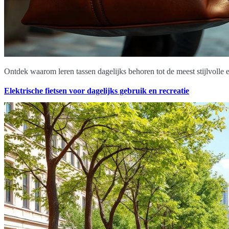
Ontdek waarom leren tassen dagelijks behoren tot de meest stijlvolle
Elektrische fietsen voor dagelijks gebruik en recreatie