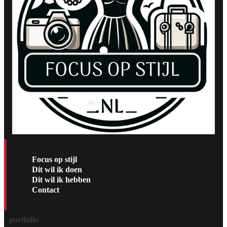
Focus op stijl
Dit wil ik doen
Dit wil ik hebben
Contact
portfolio