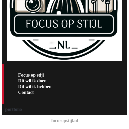
Focus op stijl
Dit wil ik doen
Dit wil ik hebben
Contact
portfolio
focusopstijl.nl