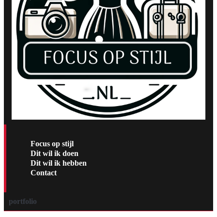
Focus op stijl
Dit wil ik doen
Dit wil ik hebben
Contact
portfolio