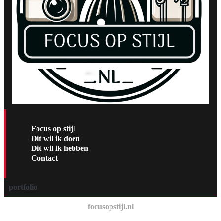
Focus op stijl
Dit wil ik doen
Dit wil ik hebben
Contact
portfolio
focusopstijl.nl