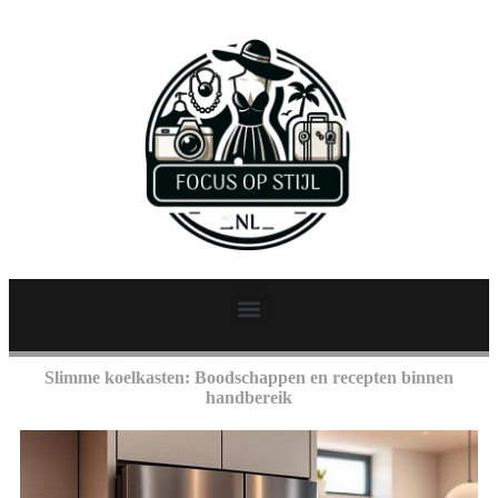
Slimme koelkasten: Boodschappen en recepten binnen
handbereik