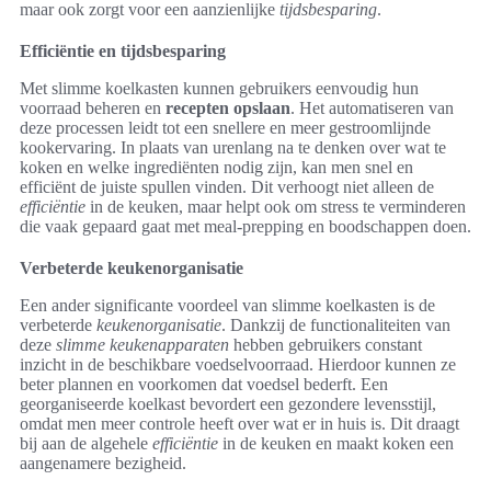
maar ook zorgt voor een aanzienlijke
tijdsbesparing
.
Efficiëntie en tijdsbesparing
Met slimme koelkasten kunnen gebruikers eenvoudig hun
voorraad beheren en
recepten opslaan
. Het automatiseren van
deze processen leidt tot een snellere en meer gestroomlijnde
kookervaring. In plaats van urenlang na te denken over wat te
koken en welke ingrediënten nodig zijn, kan men snel en
efficiënt de juiste spullen vinden. Dit verhoogt niet alleen de
efficiëntie
in de keuken, maar helpt ook om stress te verminderen
die vaak gepaard gaat met meal-prepping en boodschappen doen.
Verbeterde keukenorganisatie
Een ander significante voordeel van slimme koelkasten is de
verbeterde
keukenorganisatie
. Dankzij de functionaliteiten van
deze
slimme keukenapparaten
hebben gebruikers constant
inzicht in de beschikbare voedselvoorraad. Hierdoor kunnen ze
beter plannen en voorkomen dat voedsel bederft. Een
georganiseerde koelkast bevordert een gezondere levensstijl,
omdat men meer controle heeft over wat er in huis is. Dit draagt
bij aan de algehele
efficiëntie
in de keuken en maakt koken een
aangenamere bezigheid.