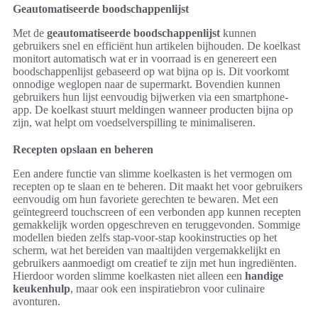
Geautomatiseerde boodschappenlijst
Met de
geautomatiseerde boodschappenlijst
kunnen
gebruikers snel en efficiënt hun artikelen bijhouden. De koelkast
monitort automatisch wat er in voorraad is en genereert een
boodschappenlijst gebaseerd op wat bijna op is. Dit voorkomt
onnodige weglopen naar de supermarkt. Bovendien kunnen
gebruikers hun lijst eenvoudig bijwerken via een smartphone-
app. De koelkast stuurt meldingen wanneer producten bijna op
zijn, wat helpt om voedselverspilling te minimaliseren.
Recepten opslaan en beheren
Een andere functie van slimme koelkasten is het vermogen om
recepten op te slaan en te beheren. Dit maakt het voor gebruikers
eenvoudig om hun favoriete gerechten te bewaren. Met een
geïntegreerd touchscreen of een verbonden app kunnen recepten
gemakkelijk worden opgeschreven en teruggevonden. Sommige
modellen bieden zelfs stap-voor-stap kookinstructies op het
scherm, wat het bereiden van maaltijden vergemakkelijkt en
gebruikers aanmoedigt om creatief te zijn met hun ingrediënten.
Hierdoor worden slimme koelkasten niet alleen een
handige
keukenhulp
, maar ook een inspiratiebron voor culinaire
avonturen.