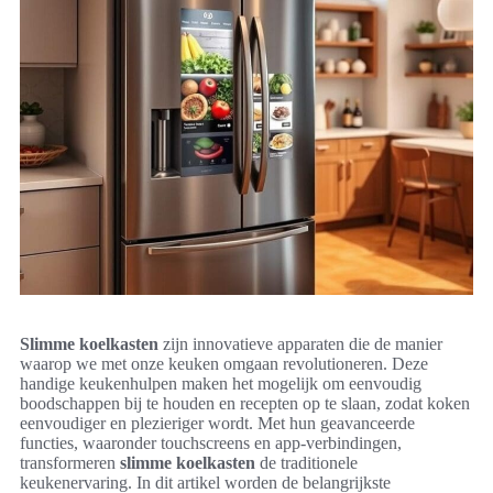
Slimme koelkasten
zijn innovatieve apparaten die de manier
waarop we met onze keuken omgaan revolutioneren. Deze
handige keukenhulpen maken het mogelijk om eenvoudig
boodschappen bij te houden en recepten op te slaan, zodat koken
eenvoudiger en plezieriger wordt. Met hun geavanceerde
functies, waaronder touchscreens en app-verbindingen,
transformeren
slimme koelkasten
de traditionele
keukenervaring. In dit artikel worden de belangrijkste