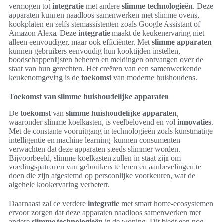
vermogen tot
integratie
met andere
slimme technologieën
. Deze
apparaten kunnen naadloos samenwerken met slimme ovens,
kookplaten en zelfs stemassistenten zoals Google Assistant of
Amazon Alexa. Deze
integratie
maakt de keukenervaring niet
alleen eenvoudiger, maar ook efficiënter. Met
slimme apparaten
kunnen gebruikers eenvoudig hun kooktijden instellen,
boodschappenlijsten beheren en meldingen ontvangen over de
staat van hun gerechten. Het creëren van een samenwerkende
keukenomgeving is de
toekomst
van moderne huishoudens.
Toekomst van slimme huishoudelijke apparaten
De
toekomst
van
slimme huishoudelijke apparaten
,
waaronder slimme koelkasten, is veelbelovend en vol
innovaties
.
Met de constante vooruitgang in technologieën zoals kunstmatige
intelligentie en machine learning, kunnen consumenten
verwachten dat deze apparaten steeds slimmer worden.
Bijvoorbeeld, slimme koelkasten zullen in staat zijn om
voedingspatronen van gebruikers te leren en aanbevelingen te
doen die zijn afgestemd op persoonlijke voorkeuren, wat de
algehele kookervaring verbetert.
Daarnaast zal de verdere
integratie
met smart home-ecosystemen
ervoor zorgen dat deze apparaten naadloos samenwerken met
andere
slimme technologieën
in de woning. Dit biedt een nog