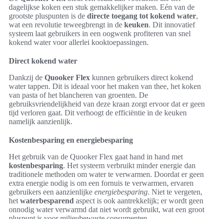
dagelijkse koken een stuk gemakkelijker maken. Eén van de
grootste pluspunten is de
directe toegang tot kokend water
,
wat een revolutie teweegbrengt in de
keuken
. Dit innovatief
systeem laat gebruikers in een oogwenk profiteren van snel
kokend water voor allerlei kooktoepassingen.
Direct kokend water
Dankzij de
Quooker Flex
kunnen gebruikers direct kokend
water tappen. Dit is ideaal voor het maken van thee, het koken
van pasta of het blancheren van groenten. De
gebruiksvriendelijkheid van deze kraan zorgt ervoor dat er geen
tijd verloren gaat. Dit verhoogt de efficiëntie in de keuken
namelijk aanzienlijk.
Kostenbesparing en energiebesparing
Het gebruik van de Quooker Flex gaat hand in hand met
kostenbesparing
. Het systeem verbruikt minder energie dan
traditionele methoden om water te verwarmen. Doordat er geen
extra energie nodig is om een fornuis te verwarmen, ervaren
gebruikers een aanzienlijke
energiebesparing
. Niet te vergeten,
het
waterbesparend
aspect is ook aantrekkelijk; er wordt geen
onnodig water verwarmd dat niet wordt gebruikt, wat een groot
pluspunt is voor milieubewuste consumenten.