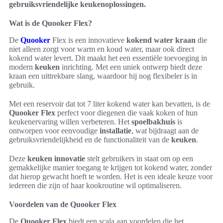
gebruiksvriendelijke keukenoplossingen.
Wat is de Quooker Flex?
De
Quooker
Flex is een innovatieve
kokend water kraan
die
niet alleen zorgt voor warm en koud water, maar ook direct
kokend water levert. Dit maakt het een essentiële toevoeging in
modern
keuken
inrichting. Met een uniek ontwerp biedt deze
kraan een uittrekbare slang, waardoor hij nog flexibeler is in
gebruik.
Met een reservoir dat tot 7 liter kokend water kan bevatten, is de
Quooker Flex
perfect voor diegenen die vaak koken of hun
keukenervaring willen verbeteren. Het
spoelbakhuis
is
ontworpen voor eenvoudige
installatie
, wat bijdraagt aan de
gebruiksvriendelijkheid en de functionaliteit van de
keuken
.
Deze
keuken innovatie
stelt gebruikers in staat om op een
gemakkelijke manier toegang te krijgen tot kokend water, zonder
dat hierop gewacht hoeft te worden. Het is een ideale keuze voor
iedereen die zijn of haar kookroutine wil optimaliseren.
Voordelen van de Quooker Flex
De
Quooker Flex
biedt een scala aan voordelen die het