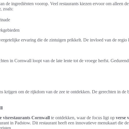
 van de ingrediënten voorop. Veel restaurants kiezen ervoor om alleen d
, zoals:
rinade
eekgebieden
rgetelijke ervaring die de zintuigen prikkelt. De invloed van de regio 
hten in Cornwall loopt van de late lente tot de vroege herfst. Gedure
ns krijgen om de rijkdom van de zee te ontdekken. De gerechten in de b
ll
e visrestaurants Cornwall
te ontdekken, waar de focus ligt op
verse 
ant in Padstow. Dit restaurant heeft een innovatieve menukaart die de
risten.