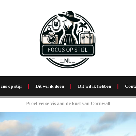
cus op stijl
Dit wil ik doen
Dit wil ik hebben
Cont
Proef verse vis aan de kust van Cornwall