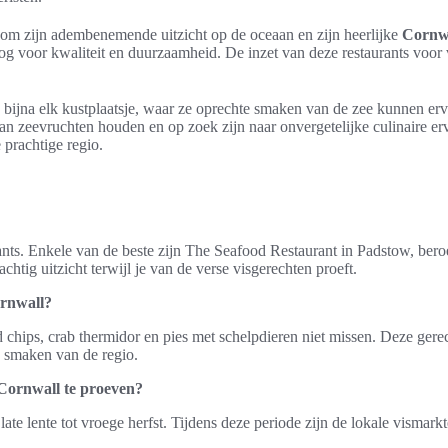
m zijn adembenemende uitzicht op de oceaan en zijn heerlijke
Cornwa
g voor kwaliteit en duurzaamheid. De inzet van deze restaurants voor ve
bijna elk kustplaatsje, waar ze oprechte smaken van de zee kunnen erv
n zeevruchten houden en op zoek zijn naar onvergetelijke culinaire erv
e prachtige regio.
ants. Enkele van de beste zijn The Seafood Restaurant in Padstow, ber
tig uitzicht terwijl je van de verse visgerechten proeft.
ornwall?
 chips, crab thermidor en pies met schelpdieren niet missen. Deze gere
 smaken van de regio.
 Cornwall te proeven?
late lente tot vroege herfst. Tijdens deze periode zijn de lokale vismark