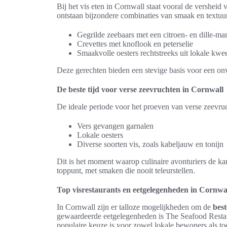
Bij het vis eten in Cornwall staat vooral de versheid
ontstaan bijzondere combinaties van smaak en textuur
Gegrilde zeebaars met een citroen- en dille-ma
Crevettes met knoflook en peterselie
Smaakvolle oesters rechtstreeks uit lokale kw
Deze gerechten bieden een stevige basis voor een onve
De beste tijd voor verse zeevruchten in Cornwall
De ideale periode voor het proeven van verse zeevruc
Vers gevangen garnalen
Lokale oesters
Diverse soorten vis, zoals kabeljauw en tonijn
Dit is het moment waarop culinaire avonturiers de ka
toppunt, met smaken die nooit teleurstellen.
Top visrestaurants en eetgelegenheden in Cornwa
In Cornwall zijn er talloze mogelijkheden om de
best
gewaardeerde eetgelegenheden is The Seafood Restaur
populaire keuze is voor zowel lokale bewoners als toe