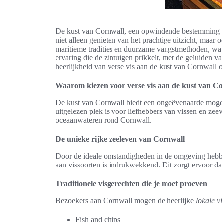
De kust van Cornwall, een opwindende bestemming i
niet alleen genieten van het prachtige uitzicht, maar 
maritieme tradities en duurzame vangstmethoden, wat 
ervaring die de zintuigen prikkelt, met de geluiden v
heerlijkheid van verse vis aan de kust van Cornwall o
Waarom kiezen voor verse vis aan de kust van C
De kust van Cornwall biedt een ongeëvenaarde moge
uitgelezen plek is voor liefhebbers van vissen en ze
oceaanwateren rond Cornwall.
De unieke rijke zeeleven van Cornwall
Door de ideale omstandigheden in de omgeving hebb
aan vissoorten is indrukwekkend. Dit zorgt ervoor dat
Traditionele visgerechten die je moet proeven
Bezoekers aan Cornwall mogen de heerlijke
lokale v
Fish and chips