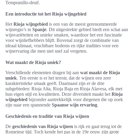
Tempranillo-druif.
Een introductie tot het Rioja wijngebied
Het
Rioja wijngebied
is een van de meest gerenommeerde
wijnregio’s in
Spanje
. Dit uitgestrekte gebied biedt een schat aan
wijnvariëteiten en unieke smaken, waardoor het een fascinatie
voor wijnliefhebbers blijft. Bovenal zorgt de combinatie van
ideaal klimaat, vruchtbare bodems en rijke tradities voor een
wijnervaring die men niet snel zal vergeten.
Wat maakt de Rioja uniek?
Verschillende elementen dragen bij aan
wat maakt de Rioja
uniek
. Ten eerste is er het terroir, dat de wijnen een zeer
karakteristieke smaak geeft. Daarnaast zijn er de drie
subgebieden: Rioja Alta, Rioja Baja en Rioja Alavesa, elk met
hun eigen stijl en kwaliteiten. Deze diversiteit maakt het
Rioja
wijngebied
bijzonder aantrekkelijk voor diegenen die op zoek
zijn naar een spannende
Spaanse wijn ervaring
.
Geschiedenis en traditie van Rioja wijnen
De
geschiedenis van Rioja wijnen
is rijk en gaat terug tot de
Romeinse tijd. Toch kende het pas in de 19e eeuw zijn grote