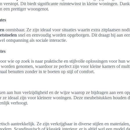
verstopt. Dit biedt significante ruimtewinst in kleine woningen. Dankz
an een prettiger woongenot.
tes
len
onmisbaar. Ze zijn ideaal voor situaties waarin extra zitplaatsen nodig
etstoelen
snel en eenvoudig worden opgeborgen. Dit draagt bij aan ee
l ontspanning als sociale interactie.
tes
voor wie op zoek is naar praktische en stijlvolle oplossingen voor hun
worden genomen, waardoor ze perfect zijn voor kleine kamers of multi
al benutten zonder in te boeten op stijl of comfort.
ken aan hun veelzijdigheid en de wijze waarop ze bijdragen aan een o
r ze ideaal zijn voor kleinere woningen. Deze meubelstukken houden de
enlijk verhoogt.
hetisch aantrekkelijk. Ze zijn verkrijgbaar in diverse stijlen en materia
modern, Scandinavisch of klassiek interieur, er is altijd wel een model 