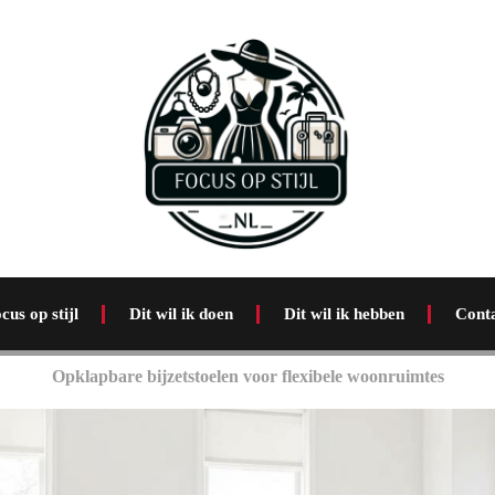
cus op stijl
Dit wil ik doen
Dit wil ik hebben
Cont
Opklapbare bijzetstoelen voor flexibele woonruimtes