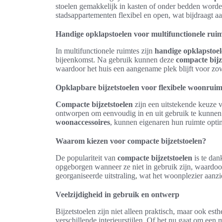
stoelen gemakkelijk in kasten of onder bedden worden 
stadsappartementen flexibel en open, wat bijdraagt a
Handige opklapstoelen voor multifunctionele ruim
In multifunctionele ruimtes zijn
handige opklapstoe
bijeenkomst. Na gebruik kunnen deze
compacte bijz
waardoor het huis een aangename plek blijft voor zowe
Opklapbare bijzetstoelen voor flexibele woonruim
Compacte bijzetstoelen
zijn een uitstekende keuze 
ontworpen om eenvoudig in en uit gebruik te kunnen 
woonaccessoires
, kunnen eigenaren hun ruimte optima
Waarom kiezen voor compacte bijzetstoelen?
De populariteit van
compacte bijzetstoelen
is te dan
opgeborgen wanneer ze niet in gebruik zijn, waardoo
georganiseerde uitstraling, wat het woonplezier aanzi
Veelzijdigheid in gebruik en ontwerp
Bijzetstoelen zijn niet alleen praktisch, maar ook est
verschillende interieurstijlen. Of het nu gaat om een 