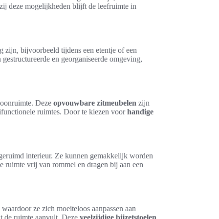
ij deze mogelijkheden blijft de leefruimte in
 zijn, bijvoorbeeld tijdens een etentje of een
n gestructureerde en georganiseerde omgeving,
 woonruimte. Deze
opvouwbare zitmeubelen
zijn
functionele ruimtes. Door te kiezen voor
handige
pgeruimd interieur. Ze kunnen gemakkelijk worden
 ruimte vrij van rommel en dragen bij aan een
len, waardoor ze zich moeiteloos aanpassen aan
dat de ruimte aanvult. Deze
veelzijdige bijzetstoelen