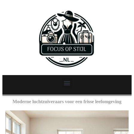
Moderne luchtzuiveraars voor een frisse leefomgeving