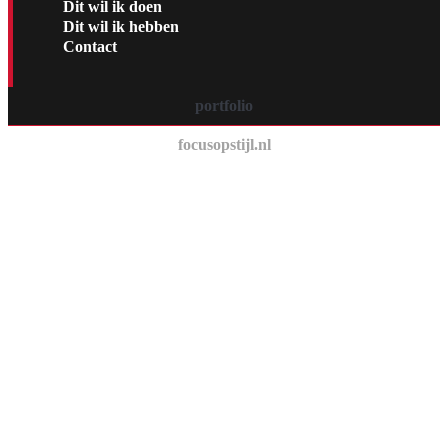
Dit wil ik doen
Dit wil ik hebben
Contact
portfolio
focusopstijl.nl