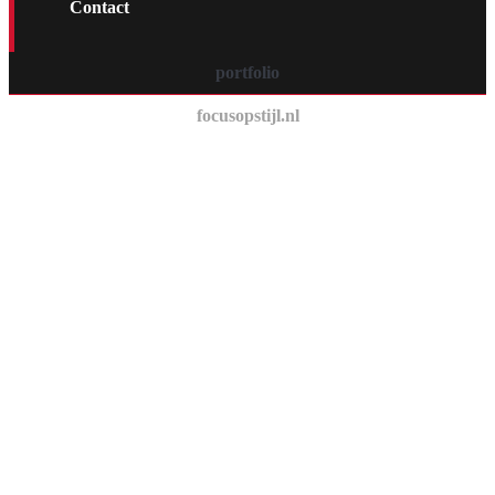
Contact
portfolio
focusopstijl.nl