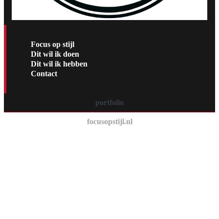
Focus op stijl
Dit wil ik doen
Dit wil ik hebben
Contact
portfolio
focusopstijl.nl