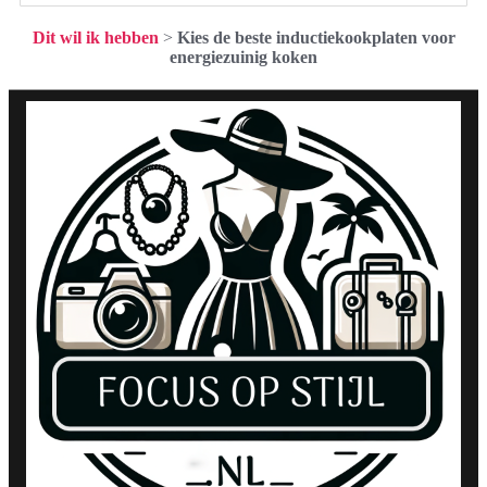
Dit wil ik hebben
>
Kies de beste inductiekookplaten voor
energiezuinig koken