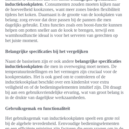
inductiekookplaten
. Consumenten zouden moeten kijken naar
de hoeveelheid kookzones, want meer zones bieden flexibiliteit
tijdens het koken. Daarnaast is de grootte van de kookplaten van
belang; zorg ervoor dat deze passen bij de pannen die men
dagelijks gebruikt. Extra functies zoals een boost-functie kunnen
helpen om potten sneller aan de kook te brengen, terwijl een
warmhoudfunctie ideaal is voor het serveren van gerechten op
het juiste moment.
Belangrijke specificaties bij het vergelijken
Naast de basiseisen zijn er ook andere
belangrijke specificaties
inductiekookplaten
die men in overweging moet nemen. De
temperatuurinstellingen en het vermogen zijn cruciaal voor de
kookprestaties. Het is ook goed om te controleren of de
inductiekookplaat beschikt over een kinderslot voor extra
veiligheid en of de bedieningselementen intuïtief zijn. Dit draagt
bij aan een gebruiksvriendelijke ervaring, wat van groot belang is
in de drukte van dagelijkse werkzaamheden.
Gebruiksgemak en functionaliteit
Het gebruiksgemak van inductiekookplaten speelt een grote rol
bij de algehele tevredenheid. Eenvoudige bedieningselementen
en een efficiënte reiniging zijn factoren die erom vragen om in de