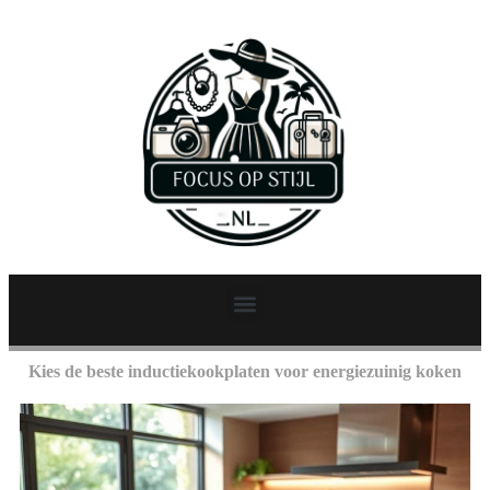
Kies de beste inductiekookplaten voor energiezuinig koken