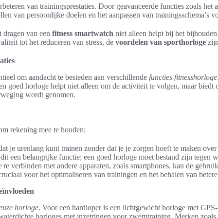
verbeteren van trainingsprestaties. Door geavanceerde functies zoals het
tellen van persoonlijke doelen en het aanpassen van trainingsschema’s vo
et dragen van een
fitness smartwatch
niet alleen helpt bij het bijhouden
iteit tot het reduceren van stress, de
voordelen van sporthorloge
zijn
aties
sentieel om aandacht te besteden aan verschillende
functies fitnesshorloge
 goed horloge helpt niet alleen om de activiteit te volgen, maar biedt 
verweging wordt genomen.
n om rekening mee te houden:
t je urenlang kunt trainen zonder dat je je zorgen hoeft te maken over
it een belangrijke functie; een goed horloge moet bestand zijn tegen 
 te verbinden met andere apparaten, zoals smartphones, kan de gebruiks
cruciaal voor het optimaliseren van trainingen en het behalen van beter
eïnvloeden
euze horloge
. Voor een hardloper is een lichtgewicht horloge met GPS-fu
aterdichte horloges met inzetringen voor zwemtraining. Merken zoals 