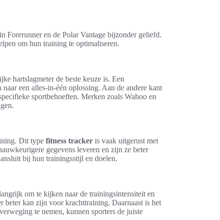
n Forerunner en de Polar Vantage bijzonder geliefd.
helpen om hun training te optimaliseren.
ijke hartslagmeter de beste keuze is. Een
jn naar een alles-in-één oplossing. Aan de andere kant
n specifieke sportbehoeften. Merken zoals Wahoo en
lgen.
ining. Dit type
fitness tracker
is vaak uitgerust met
 nauwkeurigere gegevens leveren en zijn ze beter
sluit bij hun trainingsstijl en doelen.
ngrijk om te kijken naar de trainingsintensiteit en
r beter kan zijn voor krachttraining. Daarnaast is het
overweging te nemen, kunnen sporters de juiste