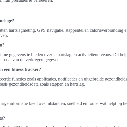
 hun prestaties te verbeteren.
horloge?
tten hartslagmeting, GPS-navigatie, stappenteller, calorieverbranding e
even.
en?
time gegevens te bieden over je hartslag en activiteitenniveaus. Dit help
p basis van de verkregen gegevens.
en een fitness tracker?
rde functies zoals applicaties, notificaties en uitgebreide gezondheidsm
 basis gezondheidsdata zoals stappen en hartslag.
e informatie biedt over afstanden, snelheid en route, wat helpt bij het 
es?