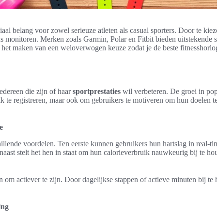
ciaal belang voor zowel serieuze atleten als casual sporters. Door te ki
s monitoren. Merken zoals Garmin, Polar en Fitbit bieden uitstekende 
t bij het maken van een weloverwogen keuze zodat je de beste fitnesshorl
edereen die zijn of haar
sportprestaties
wil verbeteren. De groei in pop
ik te registreren, maar ook om gebruikers te motiveren om hun doelen te
e
illende voordelen. Ten eerste kunnen gebruikers hun hartslag in real-tim
ast stelt het hen in staat om hun calorieverbruik nauwkeurig bij te hou
m actiever te zijn. Door dagelijkse stappen of actieve minuten bij te 
ing