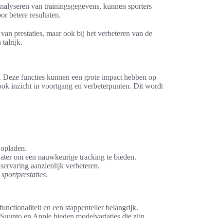
 analyseren van trainingsgegevens, kunnen sporters
or betere resultaten.
 van prestaties, maar ook bij het verbeteren van de
 talrijk.
. Deze functies kunnen een grote impact hebben op
ook inzicht in voortgang en verbeterpunten. Dit wordt
 opladen.
water om een nauwkeurige tracking te bieden.
ervaring aanzienlijk verbeteren.
e
sportprestaties
.
nctionaliteit en een stappenteller belangrijk.
Suunto en Apple bieden modelvariaties die zijn