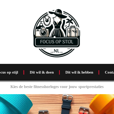
cus op stijl
Dit wil ik doen
Dit wil ik hebben
Cont
Kies de beste fitnesshorloges voor jouw sportprestaties