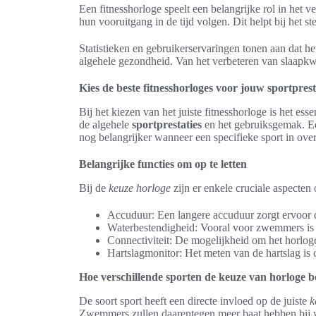
Een fitnesshorloge speelt een belangrijke rol in het 
hun vooruitgang in de tijd volgen. Dit helpt bij het s
Statistieken en gebruikerservaringen tonen aan dat h
algehele gezondheid. Van het verbeteren van slaapkwal
Kies de beste fitnesshorloges voor jouw sportprest
Bij het kiezen van het juiste fitnesshorloge is het es
de algehele
sportprestaties
en het gebruiksgemak. Een
nog belangrijker wanneer een specifieke sport in o
Belangrijke functies om op te letten
Bij de
keuze horloge
zijn er enkele cruciale aspecte
Accuduur: Een langere accuduur zorgt ervoor da
Waterbestendigheid: Vooral voor zwemmers is d
Connectiviteit: De mogelijkheid om het horloge
Hartslagmonitor: Het meten van de hartslag is 
Hoe verschillende sporten de keuze van horloge b
De soort sport heeft een directe invloed op de juiste
k
Zwemmers zullen daarentegen meer baat hebben bij w