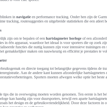
tblinken in
navigatie
en performance tracking. Onder hen zijn de Garmi
me tracking, routesuggesties en uitgebreide statistieken die een atleet 
s
ilijk zijn om te bepalen of een
hartslagmeter horloge
of een afzonderl
ies in één apparaat, waardoor het ideaal is voor sporters die op zoek zi
ialiseerde functies die nuttig kunnen zijn voor intensieve trainingen e
et gemakkelijker maken om nauwkeurig en efficiënt je prestaties te vo
meter
ebruiksgemak en directe toegang tot belangrijke gegevens tijdens de tra
itenregistratie. Aan de andere kant kunnen afzonderlijke hartslagmeters
restatieverbeteringen. Sporters moeten afwegen welke optie het beste aan
ele tips die in overweging moeten worden genomen. Ten eerste is het bela
rloge kan handig zijn voor duursporters, terwijl een aparte hartslagmete
oals het design en de gebruiksvriendelijkheid. Door deze factoren in 