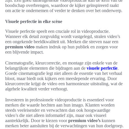
zijn. Een goed samengestelde videoproductie kan de kern van de
boodschap overbrengen, waardoor de kijker geïnspireerd raakt
om actie te ondernemen of verder te denken over het onderwerp.
Visuele perfectie in elke scène
Visuele perfectie speelt een cruciale rol in videoproductie.
Wanneer elk detail zorgvuldig wordt vastgelegd, stralen video’s
een ongekende beeldkwaliteit uit. Merken die streven naar een
premium video
maken indruk op hun publiek en zorgen voor
een blijvende impact.
Cinematografie, kleurcorrectie, en montage zijn enkele van de
belangrijkste elementen die bijdragen aan de
visuele perfectie
.
Goede cinematografie legt niet alleen de essentie van het verhaal
bloot, maar biedt ook kijkers een meeslepende ervaring. Door
kleurcorrectie krijgt de video een harmonieuze uitstraling, wat de
algehele kwaliteit verder verhoogt.
Investeren in professionele videoproductie is essentieel voor
merken die waarde hechten aan hun imago. Klanten worden
steeds veeleisender en verwachten dan ook hoogwaardige
video’s die niet alleen informatief zijn, maar ook visueel
aantrekkelijk. Door te kiezen voor
premium video’s
kunnen
merken beter aansluiten bij de verwachtingen van hun doelgroep.