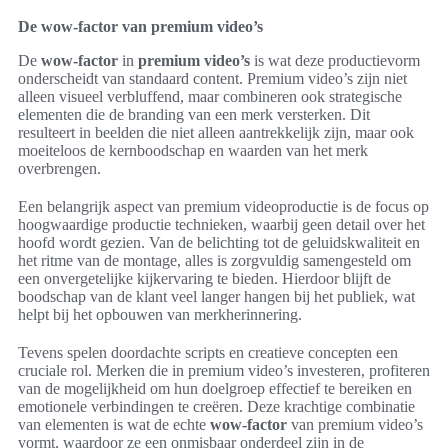
De wow-factor van premium video’s
De
wow-factor
in
premium video’s
is wat deze productievorm
onderscheidt van standaard content. Premium video’s zijn niet
alleen visueel verbluffend, maar combineren ook strategische
elementen die de branding van een merk versterken. Dit
resulteert in beelden die niet alleen aantrekkelijk zijn, maar ook
moeiteloos de kernboodschap en waarden van het merk
overbrengen.
Een belangrijk aspect van premium videoproductie is de focus op
hoogwaardige productie technieken, waarbij geen detail over het
hoofd wordt gezien. Van de belichting tot de geluidskwaliteit en
het ritme van de montage, alles is zorgvuldig samengesteld om
een onvergetelijke kijkervaring te bieden. Hierdoor blijft de
boodschap van de klant veel langer hangen bij het publiek, wat
helpt bij het opbouwen van merkherinnering.
Tevens spelen doordachte scripts en creatieve concepten een
cruciale rol. Merken die in premium video’s investeren, profiteren
van de mogelijkheid om hun doelgroep effectief te bereiken en
emotionele verbindingen te creëren. Deze krachtige combinatie
van elementen is wat de echte
wow-factor
van premium video’s
vormt, waardoor ze een onmisbaar onderdeel zijn in de