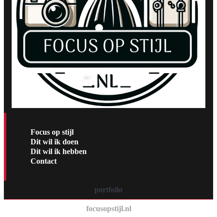
Focus op stijl
Dit wil ik doen
Dit wil ik hebben
Contact
portfolio
focusopstijl.nl