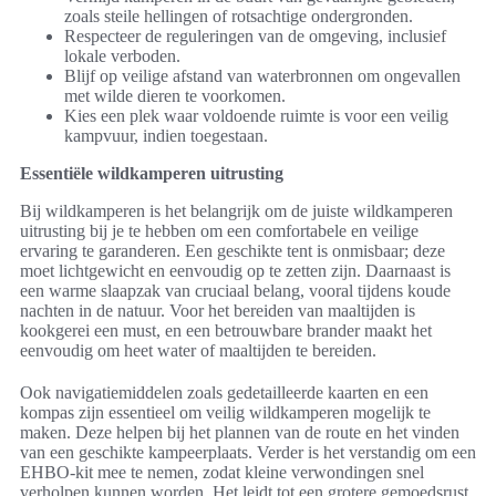
zoals steile hellingen of rotsachtige ondergronden.
Respecteer de reguleringen van de omgeving, inclusief
lokale verboden.
Blijf op veilige afstand van waterbronnen om ongevallen
met wilde dieren te voorkomen.
Kies een plek waar voldoende ruimte is voor een veilig
kampvuur, indien toegestaan.
Essentiële wildkamperen uitrusting
Bij wildkamperen is het belangrijk om de juiste wildkamperen
uitrusting bij je te hebben om een comfortabele en veilige
ervaring te garanderen. Een geschikte tent is onmisbaar; deze
moet lichtgewicht en eenvoudig op te zetten zijn. Daarnaast is
een warme slaapzak van cruciaal belang, vooral tijdens koude
nachten in de natuur. Voor het bereiden van maaltijden is
kookgerei een must, en een betrouwbare brander maakt het
eenvoudig om heet water of maaltijden te bereiden.
Ook navigatiemiddelen zoals gedetailleerde kaarten en een
kompas zijn essentieel om veilig wildkamperen mogelijk te
maken. Deze helpen bij het plannen van de route en het vinden
van een geschikte kampeerplaats. Verder is het verstandig om een
EHBO-kit mee te nemen, zodat kleine verwondingen snel
verholpen kunnen worden. Het leidt tot een grotere gemoedsrust