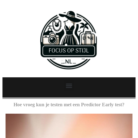
Hoe vroeg kun je testen met een Predictor Early test?