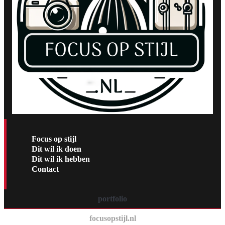
Focus op stijl
Dit wil ik doen
Dit wil ik hebben
Contact
portfolio
focusopstijl.nl