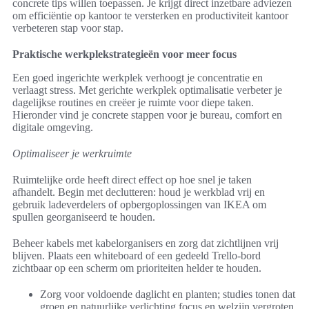
concrete tips willen toepassen. Je krijgt direct inzetbare adviezen
om efficiëntie op kantoor te versterken en productiviteit kantoor
verbeteren stap voor stap.
Praktische werkplekstrategieën voor meer focus
Een goed ingerichte werkplek verhoogt je concentratie en
verlaagt stress. Met gerichte werkplek optimalisatie verbeter je
dagelijkse routines en creëer je ruimte voor diepe taken.
Hieronder vind je concrete stappen voor je bureau, comfort en
digitale omgeving.
Optimaliseer je werkruimte
Ruimtelijke orde heeft direct effect op hoe snel je taken
afhandelt. Begin met declutteren: houd je werkblad vrij en
gebruik ladeverdelers of opbergoplossingen van IKEA om
spullen georganiseerd te houden.
Beheer kabels met kabelorganisers en zorg dat zichtlijnen vrij
blijven. Plaats een whiteboard of een gedeeld Trello-bord
zichtbaar op een scherm om prioriteiten helder te houden.
Zorg voor voldoende daglicht en planten; studies tonen dat
groen en natuurlijke verlichting focus en welzijn vergroten.