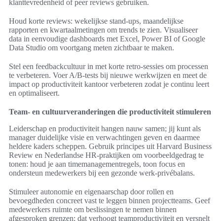
klanttevredenheid of peer reviews gebruiken.
Houd korte reviews: wekelijkse stand-ups, maandelijkse
rapporten en kwartaalmetingen om trends te zien. Visualiseer
data in eenvoudige dashboards met Excel, Power BI of Google
Data Studio om voortgang meten zichtbaar te maken.
Stel een feedbackcultuur in met korte retro-sessies om processen
te verbeteren. Voer A/B-tests bij nieuwe werkwijzen en meet de
impact op productiviteit kantoor verbeteren zodat je continu leert
en optimaliseert.
Team- en cultuurveranderingen die productiviteit stimuleren
Leiderschap en productiviteit hangen nauw samen; jij kunt als
manager duidelijke visie en verwachtingen geven en daarmee
heldere kaders scheppen. Gebruik principes uit Harvard Business
Review en Nederlandse HR-praktijken om voorbeeldgedrag te
tonen: houd je aan timemanagementregels, toon focus en
ondersteun medewerkers bij een gezonde werk-privébalans.
Stimuleer autonomie en eigenaarschap door rollen en
bevoegdheden concreet vast te leggen binnen projectteams. Geef
medewerkers ruimte om beslissingen te nemen binnen
afgesproken grenzen; dat verhoogt teamproductiviteit en versnelt