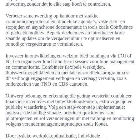
uitvoering zonder dat je elke stap hoeft te controleren.
Verbeter samenwerking op kantoor met strakke
communicatieprotocollen: duidelijke agenda’s, vaste start- en
stoptijden en asynchrone documentatie in tools zoals Confluence
of gedeelde notities. Beperk deelnemers en introduceer korte
staande updates om de vergadercultuur te optimaliseren en
onnodige vergaderuren te verminderen.
Investeer in ontwikkeling en welzijn: bied trainingen via LOI of
NTI en organiseer lunch-and-learn sessies voor time management
en communicatie. Combineer flexibele werktijden,
thuiswerkmogelijkheden en mentale gezondheidsprogramma’s;
dit verhoogt engagement verhogen en verlaagt verzuim, zoals
onderzoeken van TNO en CBS aantonen.
Ontwerp beloning en erkenning die gedrag versterkt: combineer
financiële incentives met ontwikkelingskansen, extra vrije tijd en
publieke waardering. Volg een stap-voor-stap implementatie:
analyseer de huidige situatie, prioriteer quick wins, start
pilotprojecten en rol veranderingen uit met training en monitoring
volgens verandermanagementprincipes zoals Kotter.
Door fysieke werkplekoptimalisatie, individuele