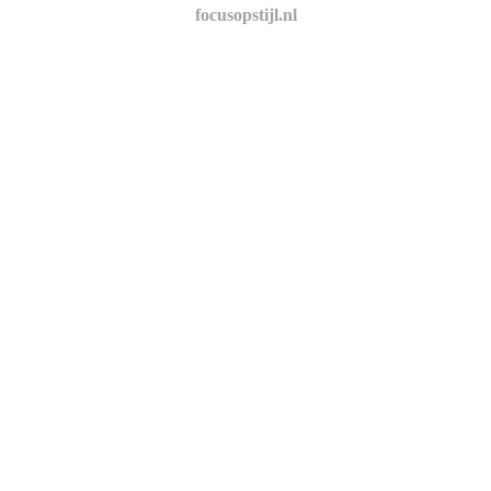
focusopstijl.nl