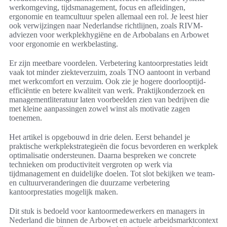
werkomgeving, tijdsmanagement, focus en afleidingen,
ergonomie en teamcultuur spelen allemaal een rol. Je leest hier
ook verwijzingen naar Nederlandse richtlijnen, zoals RIVM-
adviezen voor werkplekhygiëne en de Arbobalans en Arbowet
voor ergonomie en werkbelasting.
Er zijn meetbare voordelen. Verbetering kantoorprestaties leidt
vaak tot minder ziekteverzuim, zoals TNO aantoont in verband
met werkcomfort en verzuim. Ook zie je hogere doorlooptijd-
efficiëntie en betere kwaliteit van werk. Praktijkonderzoek en
managementliteratuur laten voorbeelden zien van bedrijven die
met kleine aanpassingen zowel winst als motivatie zagen
toenemen.
Het artikel is opgebouwd in drie delen. Eerst behandel je
praktische werkplekstrategieën die focus bevorderen en werkplek
optimalisatie ondersteunen. Daarna bespreken we concrete
technieken om productiviteit vergroten op werk via
tijdmanagement en duidelijke doelen. Tot slot bekijken we team-
en cultuurveranderingen die duurzame verbetering
kantoorprestaties mogelijk maken.
Dit stuk is bedoeld voor kantoormedewerkers en managers in
Nederland die binnen de Arbowet en actuele arbeidsmarktcontext