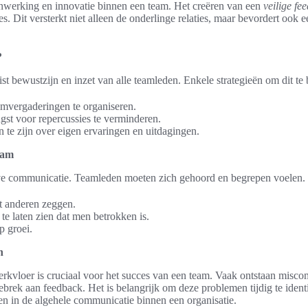
nwerking en innovatie binnen een team. Het creëren van een
veilige f
es. Dit versterkt niet alleen de onderlinge relaties, maar bevordert ook
?
st bewustzijn en inzet van alle teamleden. Enkele strategieën om dit te 
amvergaderingen te organiseren.
st voor repercussies te verminderen.
 te zijn over eigen ervaringen en uitdagingen.
eam
ieve communicatie. Teamleden moeten zich gehoord en begrepen voelen.
at anderen zeggen.
 te laten zien dat men betrokken is.
p groei.
n
kvloer is cruciaal voor het succes van een team. Vaak ontstaan misc
n gebrek aan feedback. Het is belangrijk om deze problemen tijdig te ide
ken in de algehele communicatie binnen een organisatie.