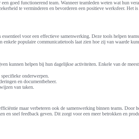
 voor een goed functionerend team. Wanneer teamleden weten wat hun vera
kerheid te verminderen en bevorderen een positieve werksfeer. Het is b
essentieel voor een effectieve samenwerking. Deze tools helpen team
van enkele populaire communicatietools laat zien hoe zij van waarde kun
ven kunnen helpen bij hun dagelijkse activiteiten. Enkele van de meest 
r specifieke onderwerpen.
aderingen en documentbeheer.
ewijzen van taken.
 efficiëntie maar verbeteren ook de samenwerking binnen teams. Door h
n en snel feedback geven. Dit zorgt voor een meer betrokken en produc