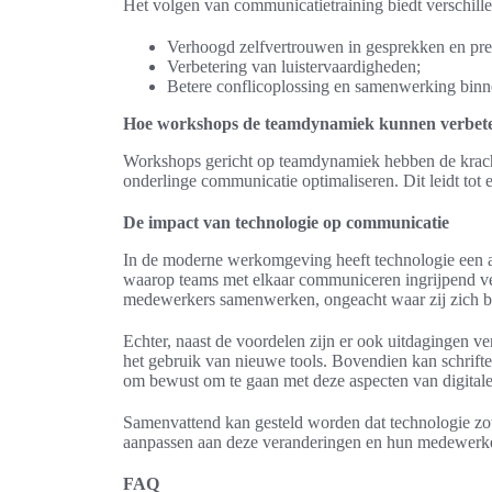
Het volgen van communicatietraining biedt verschill
Verhoogd zelfvertrouwen in gesprekken en pres
Verbetering van luistervaardigheden;
Betere conflicoplossing en samenwerking binn
Hoe workshops de teamdynamiek kunnen verbet
Workshops gericht op teamdynamiek hebben de kracht
onderlinge communicatie optimaliseren. Dit leidt to
De impact van technologie op communicatie
In de moderne werkomgeving heeft technologie een aa
waarop teams met elkaar communiceren ingrijpend ver
medewerkers samenwerken, ongeacht waar zij zich b
Echter, naast de voordelen zijn er ook uitdagingen v
het gebruik van nieuwe tools. Bovendien kan schriftel
om bewust om te gaan met deze aspecten van digital
Samenvattend kan gesteld worden dat technologie zowe
aanpassen aan deze veranderingen en hun medewerkers
FAQ