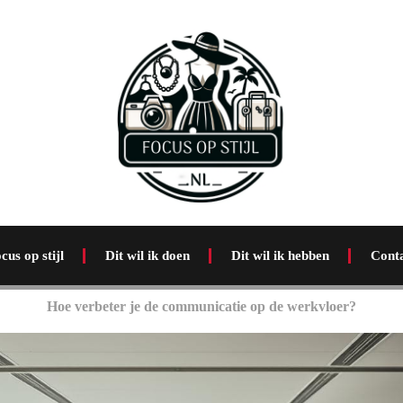
cus op stijl
Dit wil ik doen
Dit wil ik hebben
Cont
Hoe verbeter je de communicatie op de werkvloer?