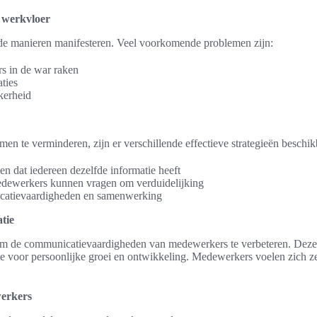
 werkvloer
e manieren manifesteren. Veel voorkomende problemen zijn:
s in de war raken
aties
kerheid
te verminderen, zijn er verschillende effectieve strategieën beschikb
n dat iedereen dezelfde informatie heeft
edewerkers kunnen vragen om verduidelijking
icatievaardigheden en samenwerking
tie
m de communicatievaardigheden van medewerkers te verbeteren. Deze tra
voor persoonlijke groei en ontwikkeling. Medewerkers voelen zich zelf
werkers