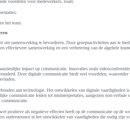
ende voordelen voor medewerkers, zoals:
entaties;
en het team.
eren
 om samenwerking te bevorderen. Door groepsactiviteiten aan te biede
t een effectievere samenwerking en een verbetering van de algehele tea
nzienlijke impact op communicatie. Innovaties zoals videoconferenties
anderd. Deze digitale communicatie biedt veel voordelen, waaronder ve
evinden.
erbonden aan technologie. Het ontwikkelen van digitale vaardigheden is
ijke communicatie leiden tot misinterpretaties, aangezien non-verbale s
e communicatie.
l positieve als negatieve effecten heeft op de communicatie op de werk
 ondersteunen in het ontwikkelen van vaardigheden die nodig zijn voor