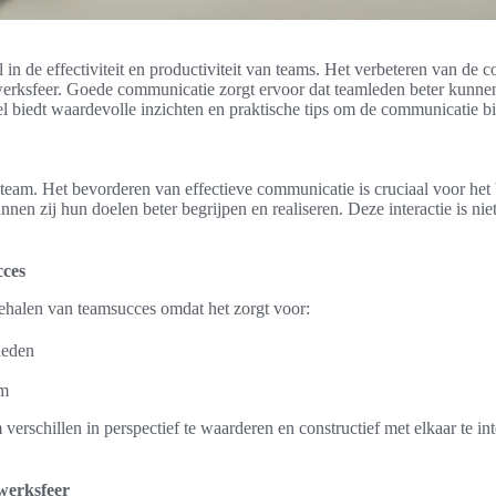
in de effectiviteit en productiviteit van teams. Het verbeteren van de 
werksfeer. Goede communicatie zorgt ervoor dat teamleden beter kunn
ikel biedt waardevolle inzichten en praktische tips om de communicatie b
eam. Het bevorderen van effectieve communicatie is cruciaal voor he
n zij hun doelen beter begrijpen en realiseren. Deze interactie is niet
cces
 behalen van teamsucces omdat het zorgt voor:
heden
am
rschillen in perspectief te waarderen en constructief met elkaar te inte
 werksfeer