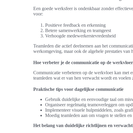
Een goede werksfeer is ondenkbaar zonder effectiev
voor:
Positieve feedback en erkenning
Betere samenwerking en teamgeest
Verhoogde medewerkerstevredenheid
Teamleden die actief deelnemen aan het communicatiep
werkomgeving, maar ook de algehele prestaties van h
Hoe verbeter je de communicatie op de werkvloe
Communicatie verbeteren op de werkvloer kan met enke
teamleden wat er van hen verwacht wordt en voelen zi
Praktische tips voor dagelijkse communicatie
Gebruik duidelijke en eenvoudige taal om mis
Organiseer regelmatig teamoverleggen om updat
Implementeer visuele hulpmiddelen, zoals gra
Moedig teamleden aan om vragen te stellen en 
Het belang van duidelijke richtlijnen en verwach