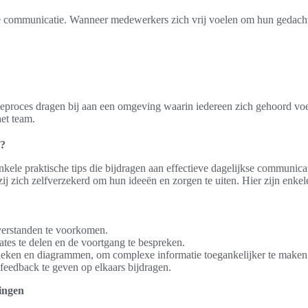
e communicatie. Wanneer medewerkers zich vrij voelen om hun gedachte
roces dragen bij aan een omgeving waarin iedereen zich gehoord voelt.
et team.
r?
le praktische tips die bijdragen aan effectieve dagelijkse communicatie
j zich zelfverzekerd om hun ideeën en zorgen te uiten. Hier zijn enkel
verstanden te voorkomen.
es te delen en de voortgang te bespreken.
fieken en diagrammen, om complexe informatie toegankelijker te maken
feedback te geven op elkaars bijdragen.
tingen