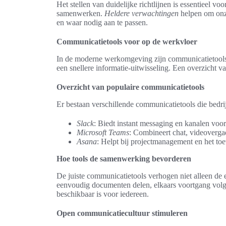
Het stellen van duidelijke richtlijnen is essentieel
samenwerken.
Heldere verwachtingen
helpen om onze
en waar nodig aan te passen.
Communicatietools voor op de werkvloer
In de moderne werkomgeving zijn communicatietools 
een snellere informatie-uitwisseling. Een overzicht 
Overzicht van populaire communicatietools
Er bestaan verschillende communicatietools die bedrij
Slack
: Biedt instant messaging en kanalen voo
Microsoft Teams
: Combineert chat, videoverg
Asana
: Helpt bij projectmanagement en het to
Hoe tools de samenwerking bevorderen
De juiste communicatietools verhogen niet alleen de
eenvoudig documenten delen, elkaars voortgang volge
beschikbaar is voor iedereen.
Open communicatiecultuur stimuleren