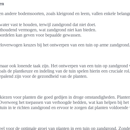
en
 en andere bodemsoorten, zoals kleigrond en leem, vallen enkele belangr
ater vast te houden, terwijl zandgrond dat niet doet.
hthoudend vermogen, wat zandgrond niet kan bieden.
voordelen kan geven voor bepaalde gewassen.
 weloverwogen keuzes bij het ontwerpen van een tuin op arme zandgrond
maar ook lonende taak zijn. Het ontwerpen van een tuin op zandgrond v
s de plantkeuze en indeling van de tuin spelen hierin een cruciale rol
palend zijn voor de gezondheid van de planten.
e kiezen voor planten die goed gedijen in droge omstandigheden. Planten
verweeg het toepassen van verhoogde bedden, wat kan helpen bij het 
tuin in te richten zandgrond en ervoor te zorgen dat planten voldoende 
eel voor de optimale groei van planten in een tuin op zandgrond. Zond