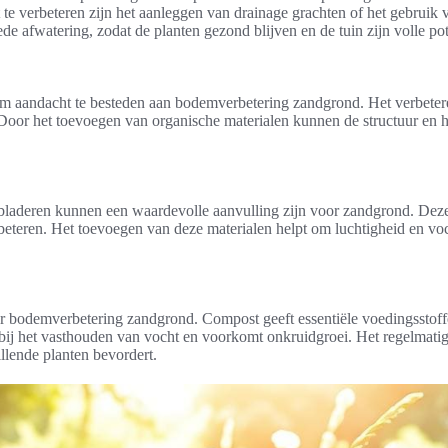
it te verbeteren zijn het aanleggen van drainage grachten of het gebrui
de afwatering, zodat de planten gezond blijven en de tuin zijn volle pot
om aandacht te besteden aan bodemverbetering zandgrond. Het verbeter
Door het toevoegen van organische materialen kunnen de structuur en 
 bladeren kunnen een waardevolle aanvulling zijn voor zandgrond. Deze
eteren. Het toevoegen van deze materialen helpt om luchtigheid en voch
bodemverbetering zandgrond. Compost geeft essentiële voedingsstoffen
ij het vasthouden van vocht en voorkomt onkruidgroei. Het regelmatig 
llende planten bevordert.