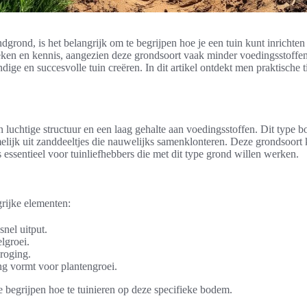
ndgrond, is het belangrijk om te begrijpen hoe je een tuin kunt inrichte
ken en kennis, aangezien deze grondsoort vaak minder voedingsstoffen b
ge en succesvolle tuin creëren. In dit artikel ontdekt men praktische t
 luchtige structuur en een laag gehalte aan voedingsstoffen. Dit type 
melijk uit zanddeeltjes die nauwelijks samenklonteren. Deze grondsoor
essentieel voor tuinliefhebbers die met dit type grond willen werken.
rijke elementen:
nel uitput.
lgroei.
droging.
ng vormt voor plantengroei.
begrijpen hoe te tuinieren op deze specifieke bodem.