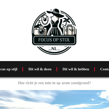
cus op stijl
Dit wil ik doen
Dit wil ik hebben
Cont
Hoe richt je een tuin in op arme zandgrond?