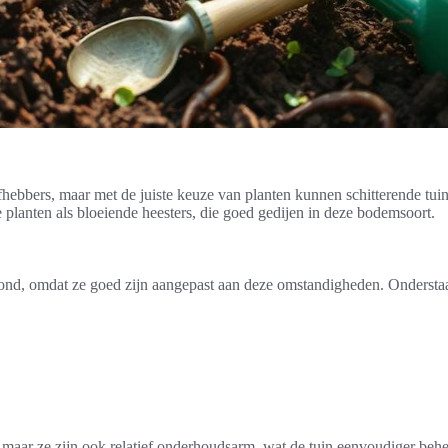
hebbers, maar met de juiste keuze van planten kunnen schitterende tuine
planten als bloeiende heesters, die goed gedijen in deze bodemsoort.
ond, omdat ze goed zijn aangepast aan deze omstandigheden. Onderstaan
t, maar ze zijn ook relatief onderhoudsarm, wat de tuin eenvoudiger beh