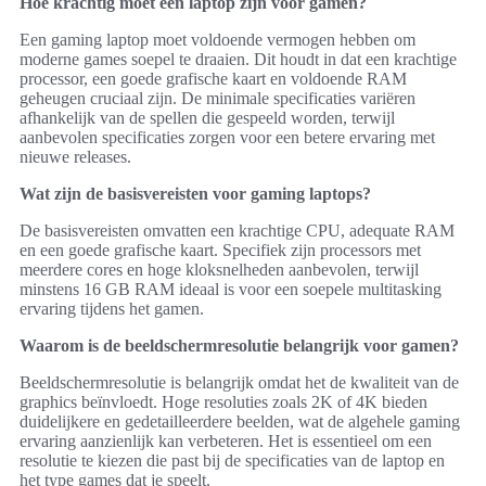
Hoe krachtig moet een laptop zijn voor gamen?
Een gaming laptop moet voldoende vermogen hebben om
moderne games soepel te draaien. Dit houdt in dat een krachtige
processor, een goede grafische kaart en voldoende RAM
geheugen cruciaal zijn. De minimale specificaties variëren
afhankelijk van de spellen die gespeeld worden, terwijl
aanbevolen specificaties zorgen voor een betere ervaring met
nieuwe releases.
Wat zijn de basisvereisten voor gaming laptops?
De basisvereisten omvatten een krachtige CPU, adequate RAM
en een goede grafische kaart. Specifiek zijn processors met
meerdere cores en hoge kloksnelheden aanbevolen, terwijl
minstens 16 GB RAM ideaal is voor een soepele multitasking
ervaring tijdens het gamen.
Waarom is de beeldschermresolutie belangrijk voor gamen?
Beeldschermresolutie is belangrijk omdat het de kwaliteit van de
graphics beïnvloedt. Hoge resoluties zoals 2K of 4K bieden
duidelijkere en gedetailleerdere beelden, wat de algehele gaming
ervaring aanzienlijk kan verbeteren. Het is essentieel om een
resolutie te kiezen die past bij de specificaties van de laptop en
het type games dat je speelt.