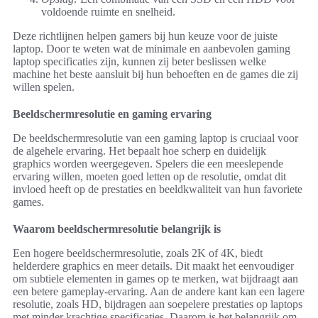
voldoende ruimte en snelheid.
Deze richtlijnen helpen gamers bij hun keuze voor de juiste
laptop. Door te weten wat de minimale en aanbevolen gaming
laptop specificaties zijn, kunnen zij beter beslissen welke
machine het beste aansluit bij hun behoeften en de games die zij
willen spelen.
Beeldschermresolutie en gaming ervaring
De beeldschermresolutie van een gaming laptop is cruciaal voor
de algehele ervaring. Het bepaalt hoe scherp en duidelijk
graphics worden weergegeven. Spelers die een meeslepende
ervaring willen, moeten goed letten op de resolutie, omdat dit
invloed heeft op de prestaties en beeldkwaliteit van hun favoriete
games.
Waarom beeldschermresolutie belangrijk is
Een hogere beeldschermresolutie, zoals 2K of 4K, biedt
helderdere graphics en meer details. Dit maakt het eenvoudiger
om subtiele elementen in games op te merken, wat bijdraagt aan
een betere gameplay-ervaring. Aan de andere kant kan een lagere
resolutie, zoals HD, bijdragen aan soepelere prestaties op laptops
met minder krachtige specificaties. Daarom is het belangrijk om