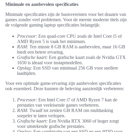
Minimale en aanbevolen specificaties
Minimale specificaties zijn de basisvereisten voor het draaien van
games zonder veel problemen. Voor de meeste moderne titels zijn
de volgende gaming laptop specificaties belangrijk:
Processor:
Een quad-core CPU zoals de Intel Core i5 of
AMD Ryzen 5 is vaak het minimum.
RAM:
Ten minste 8 GB RAM is aanbevolen, maar 16 GB
biedt een betere ervaring.
Grafische kaart:
Een grafische kaart zoals de Nvidia GTX
1650 is ideaal voor instapmodellen.
Opslag:
Een SSD van minimaal 256 GB voor snellere
laadtijden.
Voor een optimale game-ervaring zijn aanbevolen specificaties
ook essentieel. Deze kunnen de beleving aanzienlijk verbeteren:
Processor:
Een Intel Core i7 of AMD Ryzen 7 kan de
prestaties van veeleisende games verbeteren.
RAM:
Twaalf tot zestien GB RAM om multitasking
soepeler te laten verlopen.
Grafische kaart:
Een Nvidia RTX 3060 of hoger zorgt
voor uitstekende grafische prestaties.
Opslag:
Een combinatie van een SSD en een HDD voor