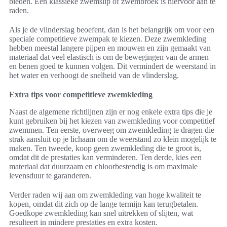
bieden. Een klassieke zwemslip of zwembroek is hiervoor aan te
raden.
Als je de vlinderslag beoefent, dan is het belangrijk om voor een
speciale competitieve zwempak te kiezen. Deze zwemkleding
hebben meestal langere pijpen en mouwen en zijn gemaakt van
materiaal dat veel elastisch is om de bewegingen van de armen
en benen goed te kunnen volgen. Dit vermindert de weerstand in
het water en verhoogt de snelheid van de vlinderslag.
Extra tips voor competitieve zwemkleding
Naast de algemene richtlijnen zijn er nog enkele extra tips die je
kunt gebruiken bij het kiezen van zwemkleding voor competitief
zwemmen. Ten eerste, overweeg om zwemkleding te dragen die
strak aansluit op je lichaam om de weerstand zo klein mogelijk te
maken. Ten tweede, koop geen zwemkleding die te groot is,
omdat dit de prestaties kan verminderen. Ten derde, kies een
materiaal dat duurzaam en chloorbestendig is om maximale
levensduur te garanderen.
Verder raden wij aan om zwemkleding van hoge kwaliteit te
kopen, omdat dit zich op de lange termijn kan terugbetalen.
Goedkope zwemkleding kan snel uitrekken of slijten, wat
resulteert in mindere prestaties en extra kosten.