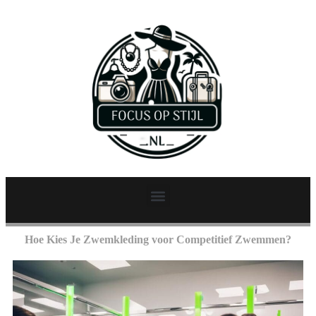
Hoe Kies Je Zwemkleding voor Competitief Zwemmen?