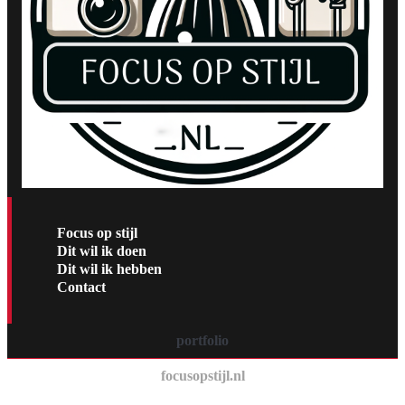
Focus op stijl
Dit wil ik doen
Dit wil ik hebben
Contact
portfolio
focusopstijl.nl