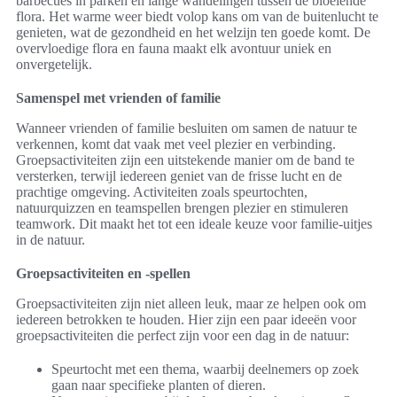
barbecues in parken en lange wandelingen tussen de bloeiende
flora. Het warme weer biedt volop kans om van de buitenlucht te
genieten, wat de gezondheid en het welzijn ten goede komt. De
overvloedige flora en fauna maakt elk avontuur uniek en
onvergetelijk.
Samenspel met vrienden of familie
Wanneer vrienden of familie besluiten om samen de natuur te
verkennen, komt dat vaak met veel plezier en verbinding.
Groepsactiviteiten zijn een uitstekende manier om de band te
versterken, terwijl iedereen geniet van de frisse lucht en de
prachtige omgeving. Activiteiten zoals speurtochten,
natuurquizzen en teamspellen brengen plezier en stimuleren
teamwork. Dit maakt het tot een ideale keuze voor familie-uitjes
in de natuur.
Groepsactiviteiten en -spellen
Groepsactiviteiten zijn niet alleen leuk, maar ze helpen ook om
iedereen betrokken te houden. Hier zijn een paar ideeën voor
groepsactiviteiten die perfect zijn voor een dag in de natuur:
Speurtocht met een thema, waarbij deelnemers op zoek
gaan naar specifieke planten of dieren.