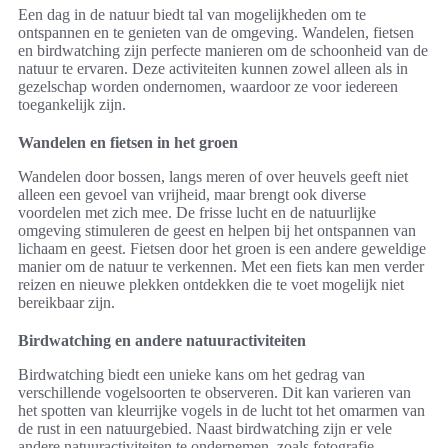
Een dag in de natuur biedt tal van mogelijkheden om te
ontspannen en te genieten van de omgeving. Wandelen, fietsen
en birdwatching zijn perfecte manieren om de schoonheid van de
natuur te ervaren. Deze activiteiten kunnen zowel alleen als in
gezelschap worden ondernomen, waardoor ze voor iedereen
toegankelijk zijn.
Wandelen en fietsen in het groen
Wandelen door bossen, langs meren of over heuvels geeft niet
alleen een gevoel van vrijheid, maar brengt ook diverse
voordelen met zich mee. De frisse lucht en de natuurlijke
omgeving stimuleren de geest en helpen bij het ontspannen van
lichaam en geest. Fietsen door het groen is een andere geweldige
manier om de natuur te verkennen. Met een fiets kan men verder
reizen en nieuwe plekken ontdekken die te voet mogelijk niet
bereikbaar zijn.
Birdwatching en andere natuuractiviteiten
Birdwatching biedt een unieke kans om het gedrag van
verschillende vogelsoorten te observeren. Dit kan varieren van
het spotten van kleurrijke vogels in de lucht tot het omarmen van
de rust in een natuurgebied. Naast birdwatching zijn er vele
andere natuuractiviteiten te ondernemen, zoals fotografie,