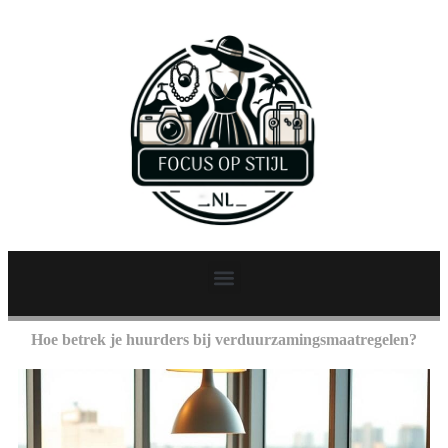
Hoe betrek je huurders bij verduurzamingsmaatregelen?