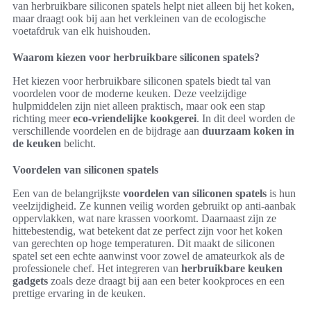
van herbruikbare siliconen spatels helpt niet alleen bij het koken,
maar draagt ook bij aan het verkleinen van de ecologische
voetafdruk van elk huishouden.
Waarom kiezen voor herbruikbare siliconen spatels?
Het kiezen voor herbruikbare siliconen spatels biedt tal van
voordelen voor de moderne keuken. Deze veelzijdige
hulpmiddelen zijn niet alleen praktisch, maar ook een stap
richting meer
eco-vriendelijke kookgerei
. In dit deel worden de
verschillende voordelen en de bijdrage aan
duurzaam koken in
de keuken
belicht.
Voordelen van siliconen spatels
Een van de belangrijkste
voordelen van siliconen spatels
is hun
veelzijdigheid. Ze kunnen veilig worden gebruikt op anti-aanbak
oppervlakken, wat nare krassen voorkomt. Daarnaast zijn ze
hittebestendig, wat betekent dat ze perfect zijn voor het koken
van gerechten op hoge temperaturen. Dit maakt de siliconen
spatel set een echte aanwinst voor zowel de amateurkok als de
professionele chef. Het integreren van
herbruikbare keuken
gadgets
zoals deze draagt bij aan een beter kookproces en een
prettige ervaring in de keuken.