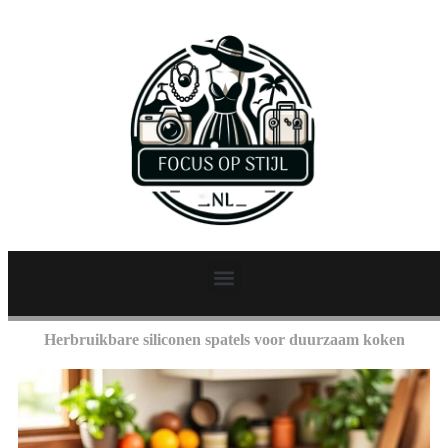
Herbruikbare siliconen spatels voor duurzaam koken